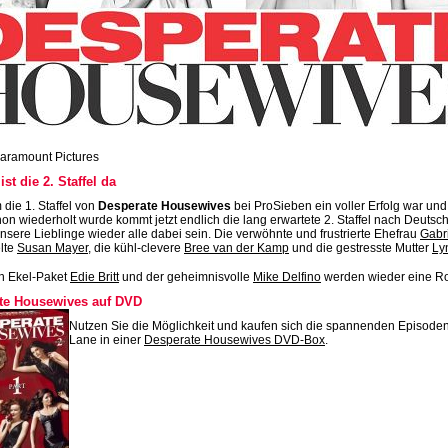
aramount Pictures
ist die 2. Staffel da
die 1. Staffel von
Desperate Housewives
bei ProSieben ein voller Erfolg war und
on wiederholt wurde kommt jetzt endlich die lang erwartete 2. Staffel nach Deutsch
sere Lieblinge wieder alle dabei sein. Die verwöhnte und frustrierte Ehefrau
Gabri
lte
Susan Mayer
, die kühl-clevere
Bree van der Kamp
und die gestresste Mutter
Ly
h Ekel-Paket
Edie Britt
und der geheimnisvolle
Mike Delfino
werden wieder eine Rol
te Housewives auf DVD
Nutzen Sie die Möglichkeit und kaufen sich die spannenden Episoden 
Lane in einer
Desperate Housewives DVD-Box
.