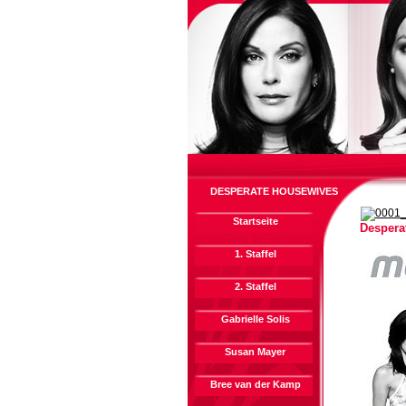
DESPERATE HOUSEWIVES
Startseite
Desperat
1. Staffel
2. Staffel
Gabrielle Solis
Susan Mayer
Bree van der Kamp