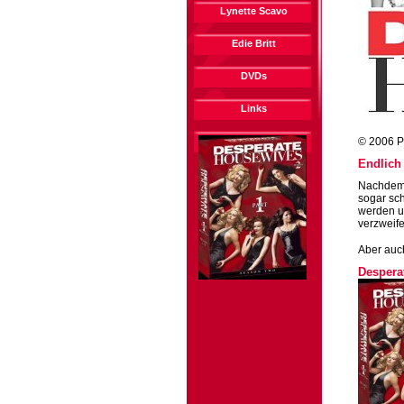
Lynette Scavo
Edie Britt
DVDs
Links
© 2006 P
Endlich 
Nachdem 
sogar sch
werden un
verzweife
Aber auc
Despera